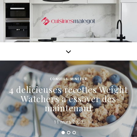
CONSEILS
,
MINCEUR
4 delicieuses recettes Weight
Watchers a essayer des
maintenant
11 mars 2023