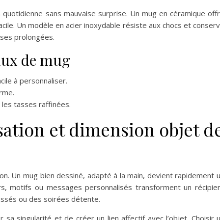
on quotidienne sans mauvaise surprise. Un mug en céramique off
acile. Un modèle en acier inoxydable résiste aux chocs et conser
auses prolongées.
aux de mug
cile à personnaliser.
erme.
 les tasses raffinées.
sation et dimension objet d
ation. Un mug bien dessiné, adapté à la main, devient rapidement 
urs, motifs ou messages personnalisés transforment un récipie
essés ou des soirées détente.
a singularité et de créer un lien affectif avec l’objet. Choisir 